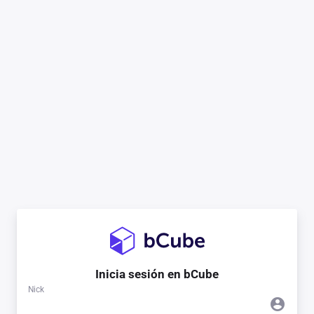
Inicia sesión en bCube
Nick
account_circle